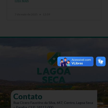
LEIA MAIS
7 de maio de 2025
12:59
Contato
Rua Cícero Faustino da Silva, 647, Centro, Lagoa Seca
– Paraíba. CEP: 58117-000