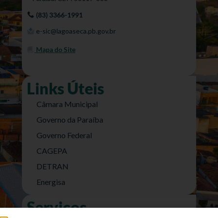
(83) 3366-1991
e-sic@lagoaseca.pb.gov.br
Mapa do Site
Links Úteis
Câmara Municipal
Governo da Paraíba
Governo Federal
CAGEPA
DETRAN
Energisa
Serviços