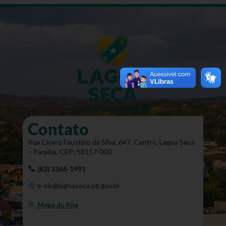
Contato
Rua Cícero Faustino da Silva, 647, Centro, Lagoa Seca
– Paraíba. CEP: 58117-000
(83) 3366-1991
e-sic@lagoaseca.pb.gov.br
Mapa do Site