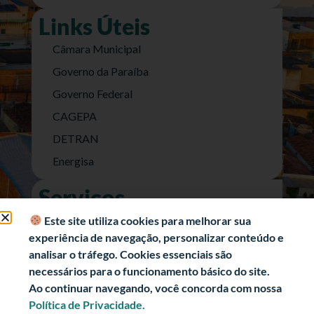
Links Úteis
Câmara Municipal
Governo da Paraíba
Governo Federal
CAGEPA
DETRAN
Energisa
Serviços
Nota Fiscal Eletrônica
Este site utiliza cookies para melhorar sua
experiência de navegação, personalizar conteúdo e
e-SIC (Acesso a Informação)
analisar o tráfego. Cookies essenciais são
Transparência Fiscal
necessários para o funcionamento básico do site.
História
Ao continuar navegando, você concorda com nossa
Política de Privacidade.
Informações Turísticas