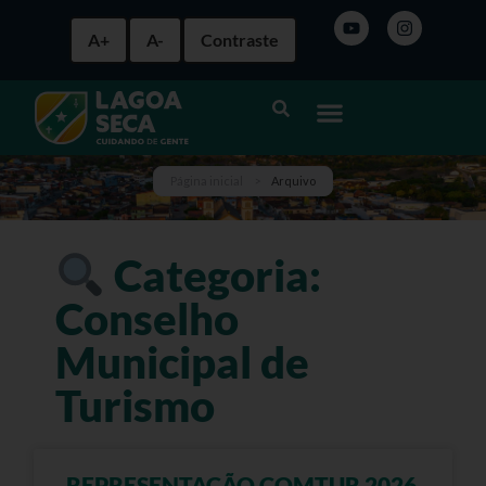
A+
A-
Contraste
Página inicial
>
Arquivo
Categoria:
Conselho
Municipal de
Turismo
REPRESENTAÇÃO COMTUR 2026