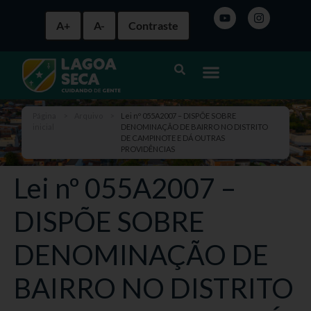
A+
A-
Contraste
Página
>
Arquivo
>
Lei nº 055A2007 – DISPÕE SOBRE
inicial
DENOMINAÇÃO DE BAIRRO NO DISTRITO
DE CAMPINOTE E DÁ OUTRAS
PROVIDÊNCIAS
Lei nº 055A2007 –
DISPÕE SOBRE
DENOMINAÇÃO DE
BAIRRO NO DISTRITO