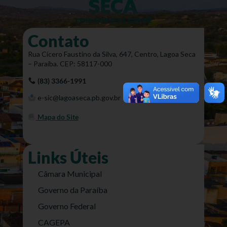
Contato
Rua Cícero Faustino da Silva, 647, Centro, Lagoa Seca
– Paraíba. CEP: 58117-000
(83) 3366-1991
e-sic@lagoaseca.pb.gov.br
Mapa do Site
Links Úteis
Câmara Municipal
Governo da Paraíba
Governo Federal
CAGEPA