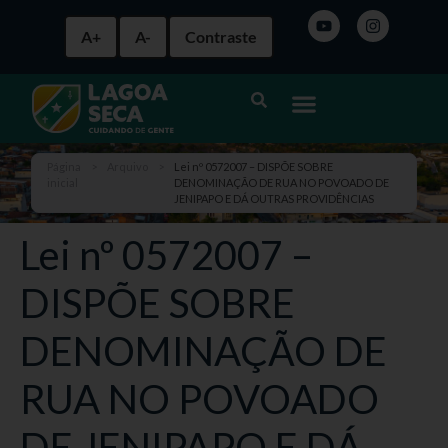
A+
A-
Contraste
Página
>
Arquivo
>
Lei nº 0572007 – DISPÕE SOBRE
inicial
DENOMINAÇÃO DE RUA NO POVOADO DE
JENIPAPO E DÁ OUTRAS PROVIDÊNCIAS
Lei nº 0572007 –
DISPÕE SOBRE
DENOMINAÇÃO DE
RUA NO POVOADO
DE JENIPAPO E DÁ