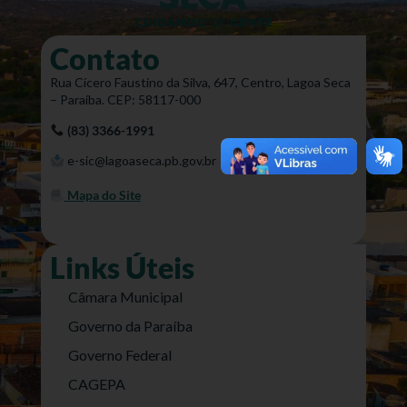
Contato
Rua Cícero Faustino da Silva, 647, Centro, Lagoa Seca
– Paraíba. CEP: 58117-000
(83) 3366-1991
e-sic@lagoaseca.pb.gov.br
Mapa do Site
Links Úteis
Câmara Municipal
Governo da Paraíba
Governo Federal
CAGEPA