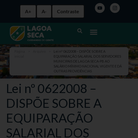
A+
A-
Contraste
Página
>
Arquivo
>
Lei nº 0622008 – DISPÕE SOBRE A
inicial
EQUIPARAÇÃO SALARIAL DOS SERVIDORES
MUNICIPAIS DE LAGOA SECA-PB AO
SALÁRIO MÍNIMO NACIONAL VIGENTE E DÁ
OUTRAS PROVIDÊNCIAS
Lei nº 0622008 –
DISPÕE SOBRE A
EQUIPARAÇÃO
SALARIAL DOS