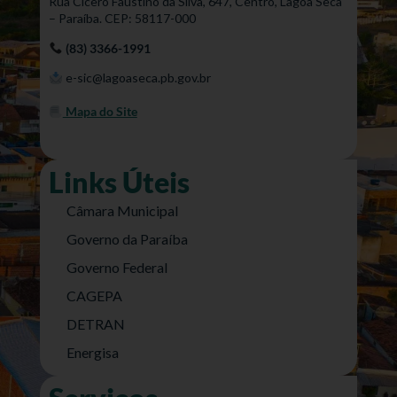
Rua Cícero Faustino da Silva, 647, Centro, Lagoa Seca
– Paraíba. CEP: 58117-000
(83) 3366-1991
e-sic@lagoaseca.pb.gov.br
Mapa do Site
Links Úteis
Câmara Municipal
Governo da Paraíba
Governo Federal
CAGEPA
DETRAN
Energisa