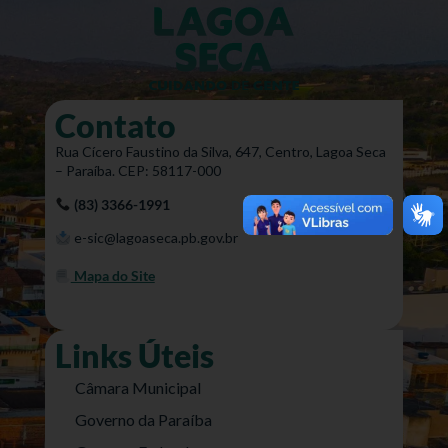
Contato
Rua Cícero Faustino da Silva, 647, Centro, Lagoa Seca
– Paraíba. CEP: 58117-000
(83) 3366-1991
e-sic@lagoaseca.pb.gov.br
Mapa do Site
Links Úteis
Câmara Municipal
Governo da Paraíba