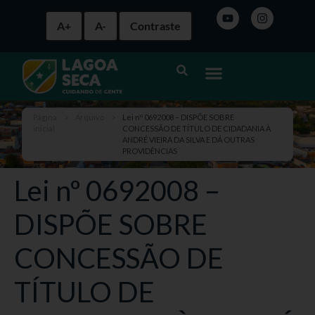
A+
A-
Contraste
Página
>
Arquivo
>
Lei nº 0692008 – DISPÕE SOBRE
inicial
CONCESSÃO DE TÍTULO DE CIDADANIA À
ANDRÉ VIEIRA DA SILVA E DÁ OUTRAS
PROVIDÊNCIAS
Lei nº 0692008 –
DISPÕE SOBRE
CONCESSÃO DE
TÍTULO DE