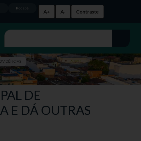
o
Rodapé
A+
A-
Contraste
ROVIDÊNCIAS
IPAL DE
A E DÁ OUTRAS