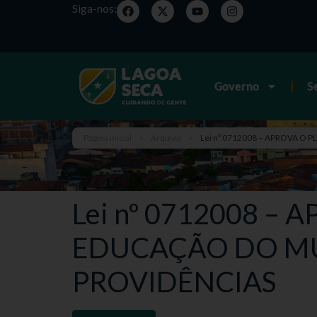
Siga-nos:
Governo
S
Página inicial
>
Arquivo
>
Lei nº 0712008 – APROVA O
Lei nº 0712008 –
EDUCAÇÃO DO MUN
PROVIDÊNCIAS