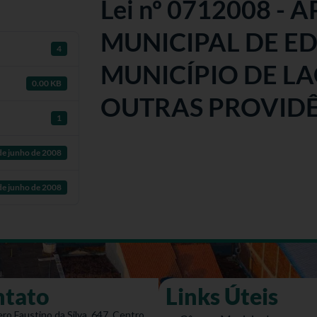
Lei nº 0712008 -
MUNICIPAL DE E
4
MUNICÍPIO DE LA
0.00 KB
OUTRAS PROVID
1
de junho de 2008
de junho de 2008
ntato
Links Úteis
ro Faustino da Silva, 647, Centro,