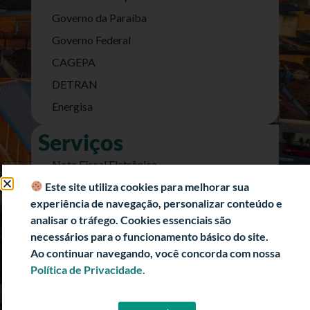
Governo da Paraíba
Governo Federal
CAGEPA
DETRAN
Energisa
Serviços
Nota Fiscal Eletrônica
Este site utiliza cookies para melhorar sua
e-SIC (Acesso a Informação)
experiência de navegação, personalizar conteúdo e
Transparência Fiscal
analisar o tráfego. Cookies essenciais são
História
necessários para o funcionamento básico do site.
Ao continuar navegando, você concorda com nossa
Informações Turísticas
Política de Privacidade.
Politica de Privacidade