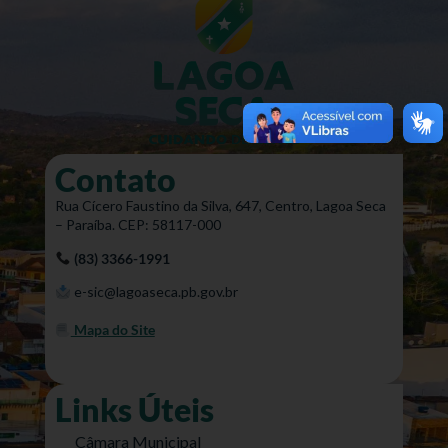
Contato
Rua Cícero Faustino da Silva, 647, Centro, Lagoa Seca
– Paraíba. CEP: 58117-000
(83) 3366-1991
e-sic@lagoaseca.pb.gov.br
Mapa do Site
Links Úteis
Câmara Municipal