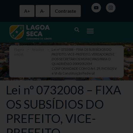
A+
A-
Contraste
Página
>
Arquivo
>
Lei nº 0732008 – FIXA OS SUBSÍDIOS DO
inicial
PREFEITO, VICE-PREFEITO, VEREADORES E
DOS SECRETÁRIOS MUNICIPAIS PARA O
QUADRIÊNIO 20092012 EM
CONFORMIDADE COM O Art. 29, INCISOS V
e VI da Constituição Federal
Lei nº 0732008 – FIXA
OS SUBSÍDIOS DO
PREFEITO, VICE-
PREFEITO,