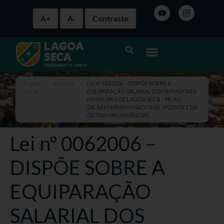
A+
A-
Contraste
Página
>
Arquivo
>
Lei nº 0062006 – DISPÕE SOBRE A
inicial
EQUIPARAÇÃO SALARIAL DOS SERVIDORES
MUNICIPAIS DE LAGOA SECA – PB AO
SALÁRIO MÍNIMO NACIONAL VIGENTE E DÁ
OUTRAS PROVIDÊNCIAS
Lei nº 0062006 –
DISPÕE SOBRE A
EQUIPARAÇÃO
SALARIAL DOS