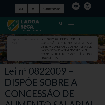
A+
A-
Contraste
Página
>
Arquivo
>
Lei nº 0822009 – DISPÕE SOBRE A
inicial
CONCESSÃO DE AUMENTO SALARIAL PARA
OS SERVIDORES PÚBLICOS MUNICIPAIS DE
LAGOA SECA-PB AMPARADOS PELA LEI
COMPLEMENTAR Nº 0012006 E DÁ OUTRAS
PROVIDÊNCIAS
Lei nº 0822009 –
DISPÕE SOBRE A
CONCESSÃO DE
AUMENTO SALARIAL