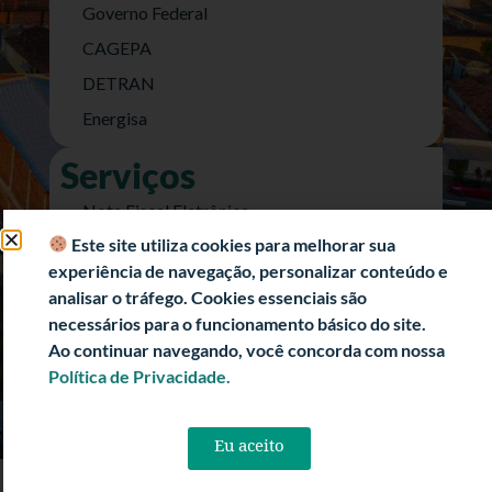
Governo Federal
CAGEPA
DETRAN
Energisa
Serviços
Nota Fiscal Eletrônica
Este site utiliza cookies para melhorar sua
e-SIC (Acesso a Informação)
experiência de navegação, personalizar conteúdo e
Transparência Fiscal
analisar o tráfego. Cookies essenciais são
História
necessários para o funcionamento básico do site.
Ao continuar navegando, você concorda com nossa
Informações Turísticas
Política de Privacidade.
Politica de Privacidade
Eu aceito