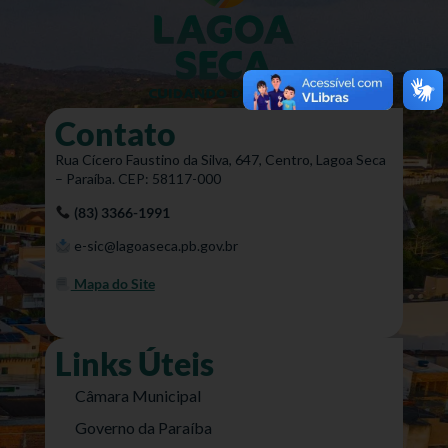
Contato
Rua Cícero Faustino da Silva, 647, Centro, Lagoa Seca
– Paraíba. CEP: 58117-000
(83) 3366-1991
e-sic@lagoaseca.pb.gov.br
Mapa do Site
Links Úteis
Câmara Municipal
Governo da Paraíba