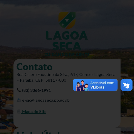
Contato
Rua Cícero Faustino da Silva, 647, Centro, Lagoa Seca
– Paraíba. CEP: 58117-000
(83) 3366-1991
e-sic@lagoaseca.pb.gov.br
Mapa do Site