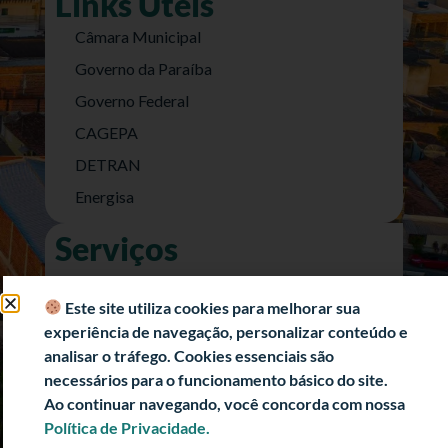
Links Úteis
Câmara Municipal
Governo da Paraíba
Governo Federal
CAGEPA
DETRAN
Energisa
Serviços
Nota Fiscal Eletrônica
Este site utiliza cookies para melhorar sua
e-SIC (Acesso a Informação)
experiência de navegação, personalizar conteúdo e
Transparência Fiscal
analisar o tráfego. Cookies essenciais são
História
necessários para o funcionamento básico do site.
Ao continuar navegando, você concorda com nossa
Informações Turísticas
Política de Privacidade.
Politica de Privacidade