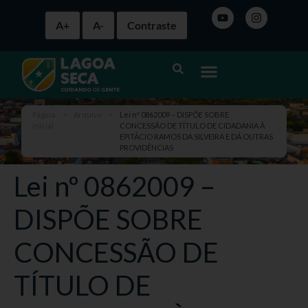
A+
A-
Contraste
Página
>
Arquivo
>
Lei nº 0862009 – DISPÕE SOBRE
inicial
CONCESSÃO DE TÍTULO DE CIDADANIA À
EPITÁCIO RAMOS DA SILVEIRA E DÁ OUTRAS
PROVIDÊNCIAS
Lei nº 0862009 –
DISPÕE SOBRE
CONCESSÃO DE
TÍTULO DE