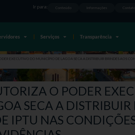
Ir para:
Conteúdo
Informações
Contat
ervidores
Serviços
Transparência
 PODER EXECUTIVO DO MUNICÍPIO DE LAGOA SECA A DISTRIBUIR BRINDES AOS CO
 AUTORIZA O PODER EXE
GOA SECA A DISTRIBUIR
E IPTU NAS CONDIÇÕES
VIDÊNCIAS