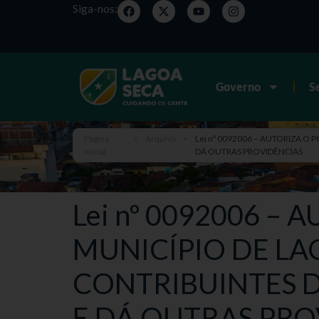
Siga-nos:
Governo
S
Página
>
Arquivo
>
Lei nº 0092006 – AUTORIZA O
inicial
DÁ OUTRAS PROVIDÊNCIAS
Lei nº 0092006 –
MUNICÍPIO DE LA
CONTRIBUINTES D
E DÁ OUTRAS PRO