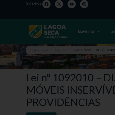
Siga-nos:
Governo
S
Página inicial
>
Arquivo
>
Lei nº 1092010 – DISPÕE SO
Lei nº 1092010 –
MÓVEIS INSERVÍV
PROVIDÊNCIAS