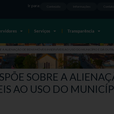
Ir para:
Conteúdo
Informações
Contat
ervidores
Serviços
Transparência
BRE A ALIENAÇÃO DE BENS MÓVEIS INSERVÍVEIS AO USO DO MUNICÍPIO E DÁ OUT
 DISPÕE SOBRE A ALIENA
EIS AO USO DO MUNICÍP