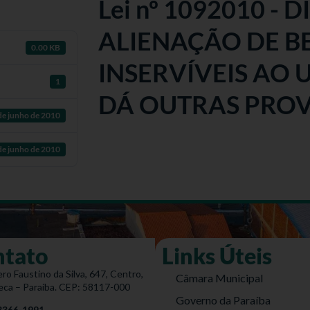
Lei nº 1092010 - 
ALIENAÇÃO DE B
0.00 KB
INSERVÍVEIS AO 
1
DÁ OUTRAS PROV
de junho de 2010
de junho de 2010
ntato
Links Úteis
ro Faustino da Silva, 647, Centro,
Câmara Municipal
eca – Paraíba. CEP: 58117-000
Governo da Paraíba
 3366-1991