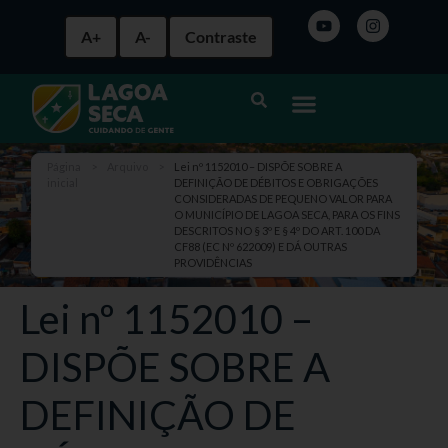
A+
A-
Contraste
Página
>
Arquivo
>
Lei nº 1152010 – DISPÕE SOBRE A
inicial
DEFINIÇÃO DE DÉBITOS E OBRIGAÇÕES
CONSIDERADAS DE PEQUENO VALOR PARA
O MUNICÍPIO DE LAGOA SECA, PARA OS FINS
DESCRITOS NO § 3º E § 4º DO ART. 100 DA
CF88 (EC Nº 622009) E DÁ OUTRAS
PROVIDÊNCIAS
Lei nº 1152010 –
DISPÕE SOBRE A
DEFINIÇÃO DE