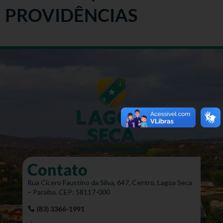
PROVIDÊNCIAS
Contato
Rua Cícero Faustino da Silva, 647, Centro, Lagoa Seca
– Paraíba. CEP: 58117-000
(83) 3366-1991