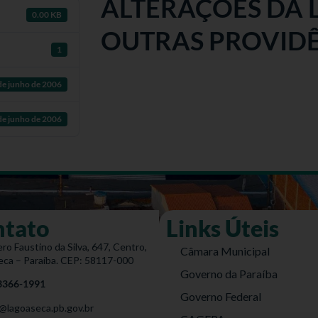
ALTERAÇÕES DA L
0.00 KB
OUTRAS PROVID
1
de junho de 2006
de junho de 2006
ntato
Links Úteis
ro Faustino da Silva, 647, Centro,
Câmara Municipal
eca – Paraíba. CEP: 58117-000
Governo da Paraíba
 3366-1991
Governo Federal
@lagoaseca.pb.gov.br