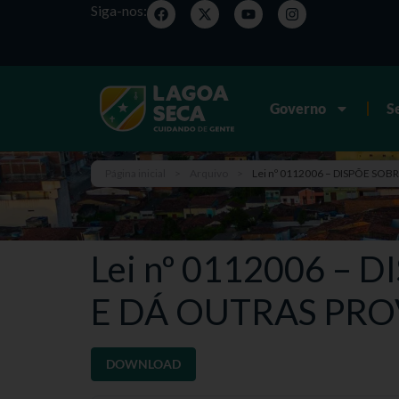
Siga-nos:
Governo
S
Página inicial
>
Arquivo
>
Lei nº 0112006 – DISPÕE SO
Lei nº 0112006 –
E DÁ OUTRAS PRO
DOWNLOAD