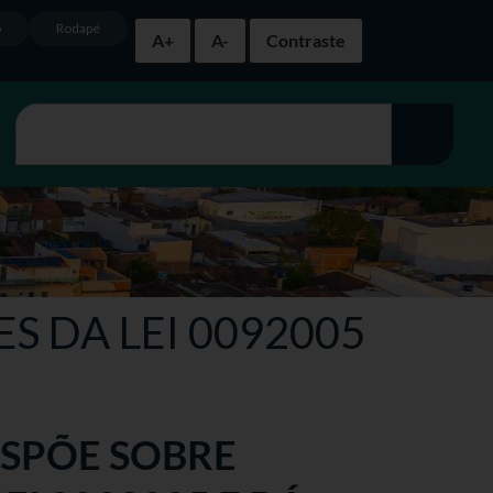
o
Rodapé
A+
A-
Contraste
ES DA LEI 0092005
DISPÕE SOBRE