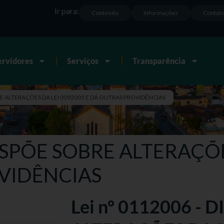
Ir para:
Conteúdo
Informações
Contat
ervidores
Serviços
Transparência
BRE ALTERAÇÕES DA LEI 0092005 E DÁ OUTRAS PROVIDÊNCIAS
 DISPÕE SOBRE ALTERAÇÕ
VIDÊNCIAS
Lei nº 0112006 - 