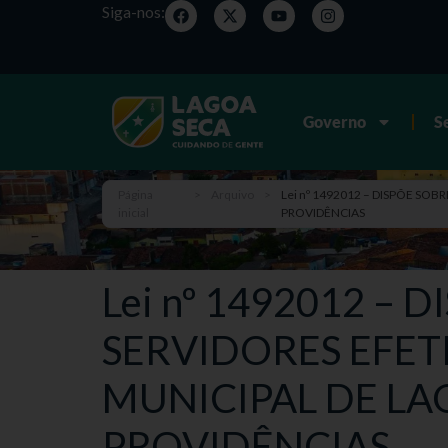
Siga-nos:
Governo
S
Página
>
Arquivo
>
Lei nº 1492012 – DISPÕE SO
inicial
PROVIDÊNCIAS
Lei nº 1492012 –
SERVIDORES EFE
MUNICIPAL DE LAG
PROVIDÊNCIAS