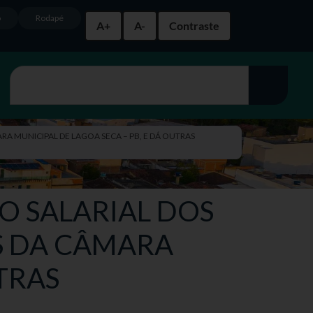
o
Rodapé
A+
A-
Contraste
RA MUNICIPAL DE LAGOA SECA – PB, E DÁ OUTRAS
TO SALARIAL DOS
S DA CÂMARA
TRAS