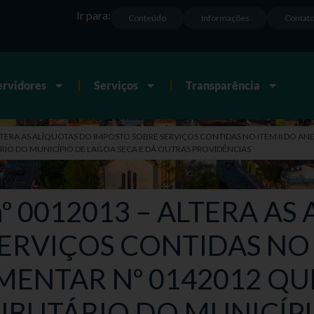
Ir para:
Conteúdo
Informações
Contat
ervidores
Serviços
Transparência
ALTERA AS ALÍQUOTAS DO IMPOSTO SOBRE SERVIÇOS CONTIDAS NO ITEM II DO AN
IO DO MUNICÍPIO DE LAGOA SECA E DÁ OUTRAS PROVIDÊNCIAS
 nº 0012013 – ALTERA A
ERVIÇOS CONTIDAS NO 
EMENTAR Nº 0142012 QU
IBUTÁRIO DO MUNICÍPI