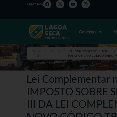
Siga-nos:
Governo
S
Página
>
Arquivo
>
Lei Complementar nº 0012013 – 
inicial
SOBRE O NOVO CÓDIGO TRIBUTÁR
Lei Complementar
IMPOSTO SOBRE S
III DA LEI COMPL
NOVO CÓDIGO TR