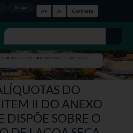
o
Rodapé
A+
A-
Contraste
EXO III DA LEI COMPLEMENTAR Nº 0142012 QUE DISPÕE
S ALÍQUOTAS DO
ITEM II DO ANEXO
E DISPÕE SOBRE O
O DE LAGOA SECA