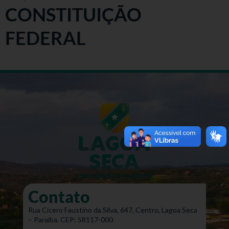
CONSTITUIÇÃO
FEDERAL
Contato
Rua Cícero Faustino da Silva, 647, Centro, Lagoa Seca
– Paraíba. CEP: 58117-000