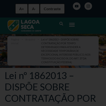
A+
A-
Contraste
Página
>
Arquivo
>
Lei nº 1862013 – DISPÕE SOBRE
inicial
CONTRATAÇÃO POR TEMPO
DETERMINADO PARA ATENDER A
NECESSIDADE TEMPORÁRIA DE
EXCEPCIONAL INTERESSE PÚBLICO, NOS
TERMOS DO INCISO IX, DO ART. 37 DA
CONSTITUIÇÃO FEDERAL
Lei nº 1862013 –
DISPÕE SOBRE
CONTRATAÇÃO POR