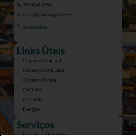
(83) 3366-1991
e-sic@lagoaseca.pb.gov.br
Mapa do Site
Links Úteis
Câmara Municipal
Governo da Paraíba
Governo Federal
CAGEPA
DETRAN
Energisa
Serviços
Nota Fiscal Eletrônica