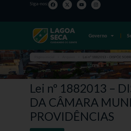
Siga-nos:
Governo
S
Página inicial
>
Arquivo
>
Lei nº 1882013 – DISPÕE S
Lei nº 1882013 –
DA CÂMARA MUNIC
PROVIDÊNCIAS