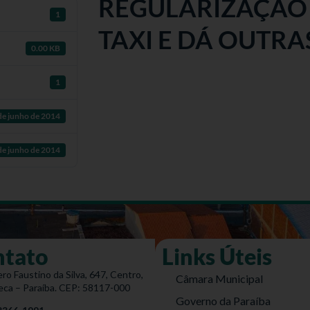
REGULARIZAÇÃO 
1
TAXI E DÁ OUTRA
0.00 KB
1
de junho de 2014
de junho de 2014
ntato
Links Úteis
ro Faustino da Silva, 647, Centro,
Câmara Municipal
eca – Paraíba. CEP: 58117-000
Governo da Paraíba