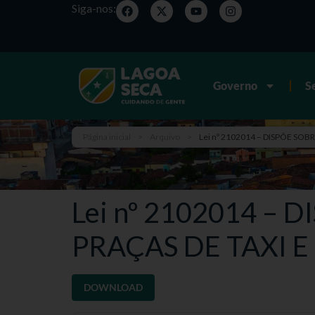
Siga-nos:
Governo
S
Página inicial
>
Arquivo
>
Lei nº 2102014 – DISPÕE SO
Lei nº 2102014 –
PRAÇAS DE TAXI 
DOWNLOAD