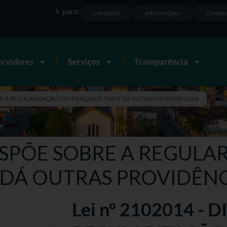
Ir para:
Conteúdo
Informações
Contat
ervidores
Serviços
Transparência
BRE A REGULARIZAÇÃO DAS PRAÇAS DE TAXI E DÁ OUTRAS PROVIDÊNCIAS
 DISPÕE SOBRE A REGUL
E DÁ OUTRAS PROVIDÊN
Lei nº 2102014 - 