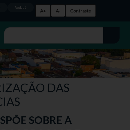
o
Rodapé
A+
A-
Contraste
ARIZAÇÃO DAS
CIAS
DISPÕE SOBRE A