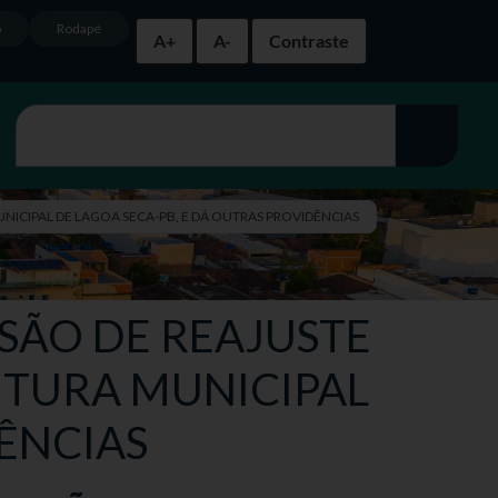
o
Rodapé
A+
A-
Contraste
MUNICIPAL DE LAGOA SECA-PB, E DÁ OUTRAS PROVIDÊNCIAS
SSÃO DE REAJUSTE
EITURA MUNICIPAL
DÊNCIAS