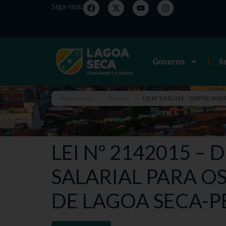
Siga-nos:
Governo
S
Página inicial
>
Arquivo
>
LEI Nº 2142015 – DISPÕE SO
LEI Nº 2142015 –
SALARIAL PARA O
DE LAGOA SECA-P