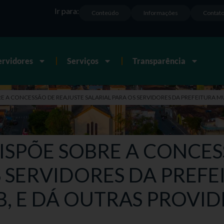
Ir para:
Conteúdo
Informações
Contat
ervidores
Serviços
Transparência
BRE A CONCESSÃO DE REAJUSTE SALARIAL PARA OS SERVIDORES DA PREFEITURA 
 DISPÕE SOBRE A CONCE
S SERVIDORES DA PREF
B, E DÁ OUTRAS PROVI