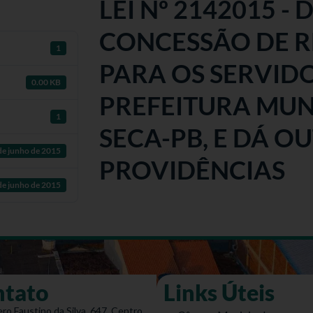
LEI Nº 2142015 -
CONCESSÃO DE R
1
PARA OS SERVID
0.00 KB
PREFEITURA MUN
1
SECA-PB, E DÁ O
de junho de 2015
PROVIDÊNCIAS
de junho de 2015
ntato
Links Úteis
ro Faustino da Silva, 647, Centro,