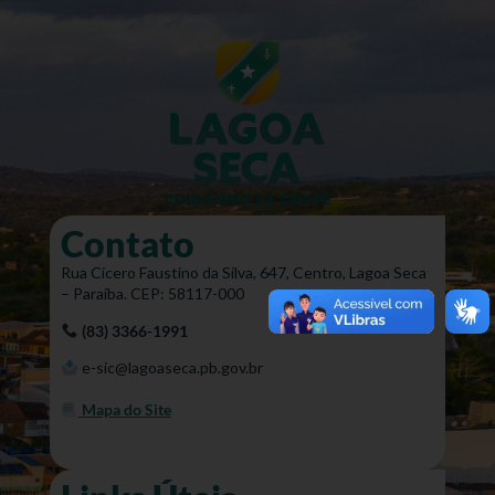
Contato
Rua Cícero Faustino da Silva, 647, Centro, Lagoa Seca
– Paraíba. CEP: 58117-000
(83) 3366-1991
e-sic@lagoaseca.pb.gov.br
Mapa do Site