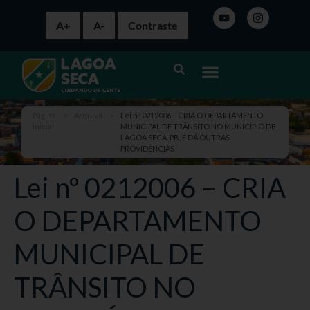
A+
A-
Contraste
Página
>
Arquivo
>
Lei nº 0212006 – CRIA O DEPARTAMENTO
inicial
MUNICIPAL DE TRÂNSITO NO MUNICÍPIO DE
LAGOA SECA-PB, E DÁ OUTRAS
PROVIDÊNCIAS
Lei nº 0212006 – CRIA
O DEPARTAMENTO
MUNICIPAL DE
TRÂNSITO NO