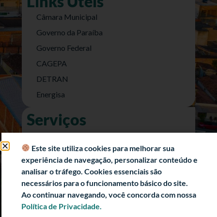
Links Úteis
Câmara Municipal
Governo da Paraíba
Governo Federal
CAGEPA
DETRAN
Energisa
Serviços
Nota Fiscal Eletrônica
Este site utiliza cookies para melhorar sua
e-SIC (Acesso a Informação)
experiência de navegação, personalizar conteúdo e
Transparência Fiscal
analisar o tráfego. Cookies essenciais são
História
necessários para o funcionamento básico do site.
Ao continuar navegando, você concorda com nossa
Informações Turísticas
Política de Privacidade.
Politica de Privacidade