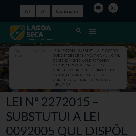
A+
A-
Contraste
Página
>
Arquivo
>
LEI Nº 2272015 – SUBSTUTUI A LEI 0092005
inicial
QUE DISPÕE SOBRE A POLÍTICA MUNICIPAL
DE ATENDIMENTO AOS DIREITOS DA
CRIANÇA E DO ADOLESCENTE, O
CONSELHO MUNICIPAL DE DIREITOS DA
CRIANÇA E DO ADOLESCENTE, O
CONSELHO TUTELAR E O FUNDO DA
INFÂNCIA E …
LEI Nº 2272015 –
SUBSTUTUI A LEI
0092005 QUE DISPÕE