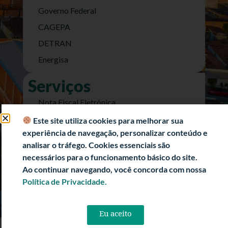
Governo Federal
CAGEPA
DETRAN
Energisa
Serviços
Nota Fiscal Eletrônica
e-SIC (Acesso a Informação)
Este site utiliza cookies para melhorar sua
experiência de navegação, personalizar conteúdo e
Transparência Fiscal
analisar o tráfego. Cookies essenciais são
História
necessários para o funcionamento básico do site.
Informações Turísticas
Ao continuar navegando, você concorda com nossa
Política de Privacidade.
Politica de Privacidade
Eu aceito