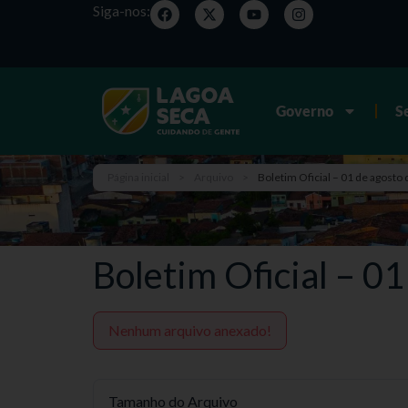
Siga-nos:
Governo
S
Página inicial
>
Arquivo
>
Boletim Oficial – 01 de agosto
Boletim Oficial – 0
Nenhum arquivo anexado!
Tamanho do Arquivo