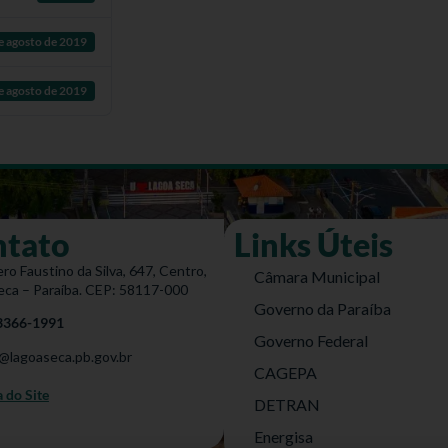
e agosto de 2019
e agosto de 2019
ntato
Links Úteis
ro Faustino da Silva, 647, Centro,
Câmara Municipal
eca – Paraíba. CEP: 58117-000
Governo da Paraíba
 3366-1991
Governo Federal
@lagoaseca.pb.gov.br
CAGEPA
do Site
DETRAN
Energisa