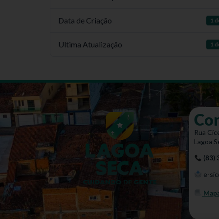
Data de Criação
1 d
Ultima Atualização
1 d
Co
Rua Cíce
Lagoa S
(83)
e-sic
Mapa 