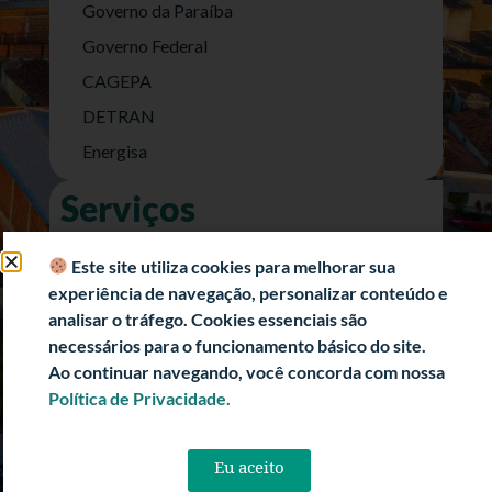
Governo da Paraíba
Governo Federal
CAGEPA
DETRAN
Energisa
Serviços
Nota Fiscal Eletrônica
Este site utiliza cookies para melhorar sua
e-SIC (Acesso a Informação)
experiência de navegação, personalizar conteúdo e
Transparência Fiscal
analisar o tráfego. Cookies essenciais são
necessários para o funcionamento básico do site.
História
Ao continuar navegando, você concorda com nossa
Informações Turísticas
Política de Privacidade.
Politica de Privacidade
Eu aceito