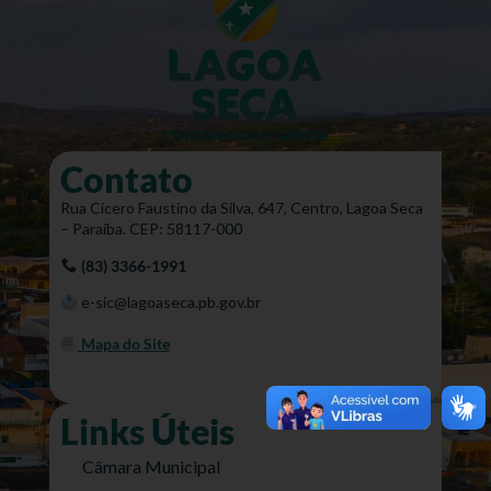
Contato
Rua Cícero Faustino da Silva, 647, Centro, Lagoa Seca
– Paraíba. CEP: 58117-000
(83) 3366-1991
e-sic@lagoaseca.pb.gov.br
Mapa do Site
Links Úteis
Câmara Municipal