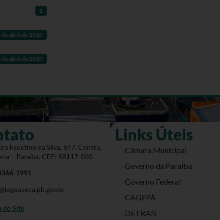
1
 de abril de 2020
 de abril de 2020
ntato
Links Úteis
ro Faustino da Silva, 647, Centro,
Câmara Municipal
eca – Paraíba. CEP: 58117-000
Governo da Paraíba
 3366-1991
Governo Federal
@lagoaseca.pb.gov.br
CAGEPA
do Site
DETRAN