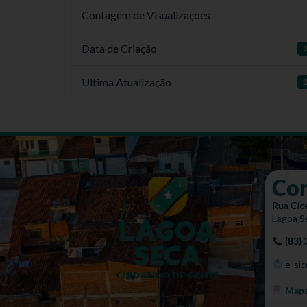
Contagem de Visualizações
Data de Criação
2
Ultima Atualização
2
Co
Rua Cíce
Lagoa S
(83)
e-sic
Mapa 