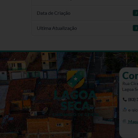
Data de Criação
2
Ultima Atualização
2
Co
Rua Cíce
Lagoa S
(83)
e-sic
Mapa 