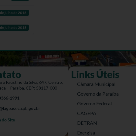
 de julho de 2018
 de julho de 2018
ntato
Links Úteis
ro Faustino da Silva, 647, Centro,
Câmara Municipal
eca – Paraíba. CEP: 58117-000
Governo da Paraíba
 3366-1991
Governo Federal
@lagoaseca.pb.gov.br
CAGEPA
do Site
DETRAN
Energisa