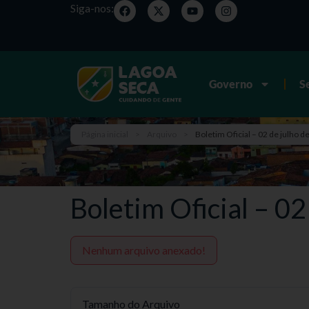
Siga-nos:
Governo
S
Página inicial
>
Arquivo
>
Boletim Oficial – 02 de julho d
Boletim Oficial – 02
Nenhum arquivo anexado!
Tamanho do Arquivo