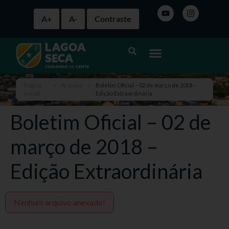
A+
A-
Contraste
Página
>
Arquivo
>
Boletim Oficial – 02 de março de 2018 –
inicial
Edição Extraordinária
Boletim Oficial – 02 de
março de 2018 –
Edição Extraordinária
Nenhum arquivo anexado!