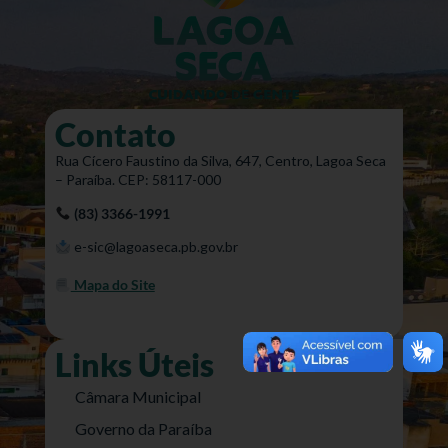
Contato
Rua Cícero Faustino da Silva, 647, Centro, Lagoa Seca
– Paraíba. CEP: 58117-000
(83) 3366-1991
e-sic@lagoaseca.pb.gov.br
Mapa do Site
Links Úteis
Câmara Municipal
Governo da Paraíba