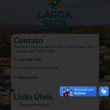
Contato
Rua Cícero Faustino da Silva, 647, Centro, Lagoa Seca
– Paraíba. CEP: 58117-000
(83) 3366-1991
e-sic@lagoaseca.pb.gov.br
Mapa do Site
Links Úteis
Câmara Municipal