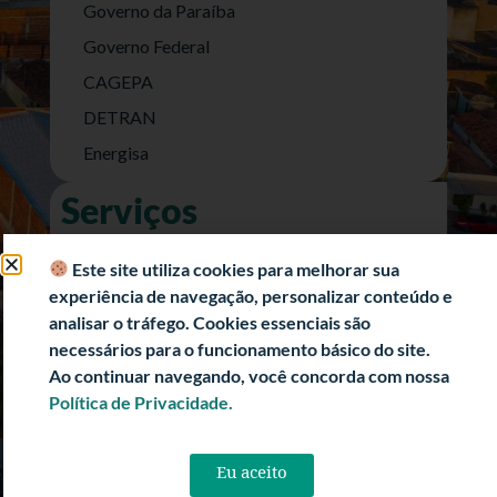
Governo da Paraíba
Governo Federal
CAGEPA
DETRAN
Energisa
Serviços
Nota Fiscal Eletrônica
Este site utiliza cookies para melhorar sua
e-SIC (Acesso a Informação)
experiência de navegação, personalizar conteúdo e
Transparência Fiscal
analisar o tráfego. Cookies essenciais são
necessários para o funcionamento básico do site.
História
Ao continuar navegando, você concorda com nossa
Informações Turísticas
Política de Privacidade.
Politica de Privacidade
Eu aceito