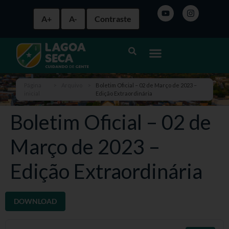
A+
A-
Contraste
Página
>
Arquivo
>
Boletim Oficial – 02 de Março de 2023 –
inicial
Edição Extraordinária
Boletim Oficial – 02 de
Março de 2023 –
Edição Extraordinária
DOWNLOAD