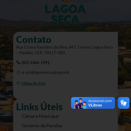
Contato
Rua Cícero Faustino da Silva, 647, Centro, Lagoa Seca
– Paraíba. CEP: 58117-000
(83) 3366-1991
e-sic@lagoaseca.pb.gov.br
Mapa do Site
Links Úteis
Câmara Municipal
Governo da Paraíba