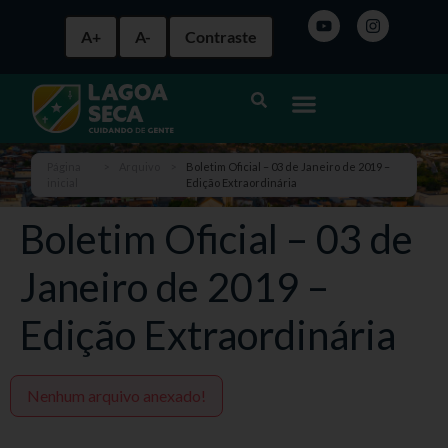
A+
A-
Contraste
Página
>
Arquivo
>
Boletim Oficial – 03 de Janeiro de 2019 –
inicial
Edição Extraordinária
Boletim Oficial – 03 de
Janeiro de 2019 –
Edição Extraordinária
Nenhum arquivo anexado!