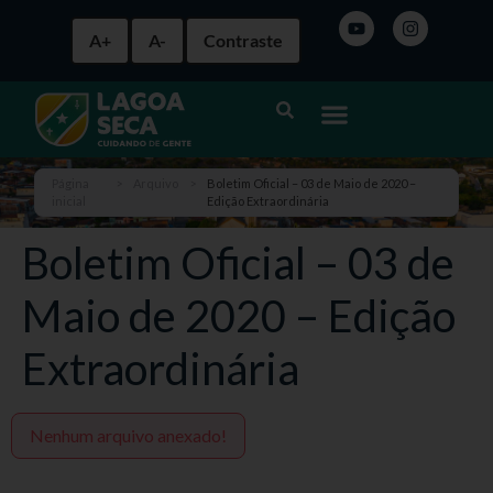
A+
A-
Contraste
Página
>
Arquivo
>
Boletim Oficial – 03 de Maio de 2020 –
inicial
Edição Extraordinária
Boletim Oficial – 03 de
Maio de 2020 – Edição
Extraordinária
Nenhum arquivo anexado!