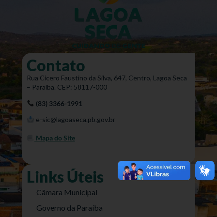
Contato
Rua Cícero Faustino da Silva, 647, Centro, Lagoa Seca
– Paraíba. CEP: 58117-000
(83) 3366-1991
e-sic@lagoaseca.pb.gov.br
Mapa do Site
Links Úteis
Câmara Municipal
Governo da Paraíba