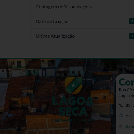
Contagem de Visualizações
Data de Criação
4
Ultima Atualização
4
Co
Rua Cíce
Lagoa S
(83)
e-sic
Mapa 