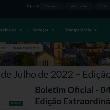
Ir para:
Conteúdo
Informações
Contat
ervidores
Serviços
Transparência
e 2022 – Edição Extraordinária
4 de Julho de 2022 – Ediçã
Boletim Oficial - 0
Edição Extraordiná
0.00 KB