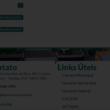
1
 de julho de 2022
 de julho de 2022
ntato
Links Úteis
ro Faustino da Silva, 647, Centro,
Câmara Municipal
eca – Paraíba. CEP: 58117-000
Governo da Paraíba
 3366-1991
Governo Federal
@lagoaseca.pb.gov.br
CAGEPA
do Site
DETRAN