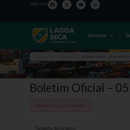
Siga-nos:
Governo
S
Página inicial
>
Arquivo
>
Boletim Oficial – 05 de Abril d
Boletim Oficial – 05
Nenhum arquivo anexado!
Tamanho do Arquivo