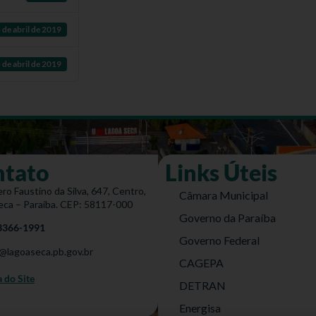
 de abril de 2019
 de abril de 2019
ntato
Links Úteis
ro Faustino da Silva, 647, Centro,
Câmara Municipal
eca – Paraíba. CEP: 58117-000
Governo da Paraíba
 3366-1991
Governo Federal
@lagoaseca.pb.gov.br
CAGEPA
do Site
DETRAN
Energisa