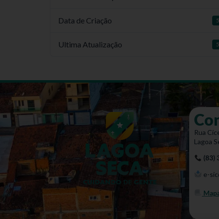
Data de Criação
5
Ultima Atualização
5
Co
Rua Cíce
Lagoa S
(83)
e-sic
Mapa 