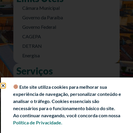
Câmara Municipal
Governo da Paraíba
Governo Federal
CAGEPA
DETRAN
Energisa
Serviços
Nota Fiscal Eletrônica
Este site utiliza cookies para melhorar sua
e-SIC (Acesso a Informação)
experiência de navegação, personalizar conteúdo e
Transparência Fiscal
analisar o tráfego. Cookies essenciais são
necessários para o funcionamento básico do site.
História
Ao continuar navegando, você concorda com nossa
Informações Turísticas
Política de Privacidade.
Politica de Privacidade