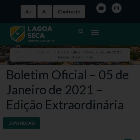
A+
A-
Contraste
Página
>
Arquivo
>
Boletim Oficial – 05 de Janeiro de 2021 –
inicial
Edição Extraordinária
Boletim Oficial – 05 de
Janeiro de 2021 –
Edição Extraordinária
DOWNLOAD