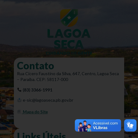
Contato
Rua Cícero Faustino da Silva, 647, Centro, Lagoa Seca
– Paraíba. CEP: 58117-000
(83) 3366-1991
e-sic@lagoaseca.pb.gov.br
Mapa do Site
Links Úteis