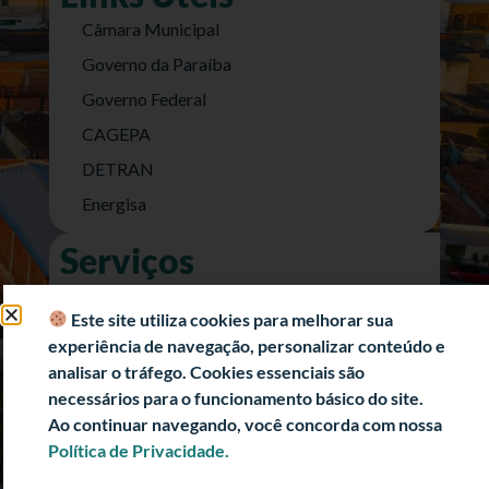
Câmara Municipal
Governo da Paraíba
Governo Federal
CAGEPA
DETRAN
Energisa
Serviços
Nota Fiscal Eletrônica
Este site utiliza cookies para melhorar sua
e-SIC (Acesso a Informação)
experiência de navegação, personalizar conteúdo e
Transparência Fiscal
analisar o tráfego. Cookies essenciais são
necessários para o funcionamento básico do site.
História
Ao continuar navegando, você concorda com nossa
Informações Turísticas
Política de Privacidade.
Politica de Privacidade