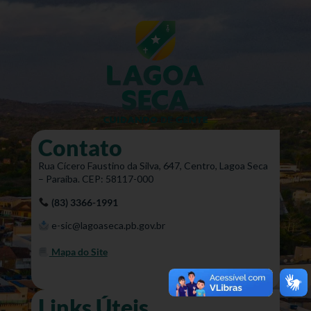
Contato
Rua Cícero Faustino da Silva, 647, Centro, Lagoa Seca
– Paraíba. CEP: 58117-000
(83) 3366-1991
e-sic@lagoaseca.pb.gov.br
Mapa do Site
Links Úteis