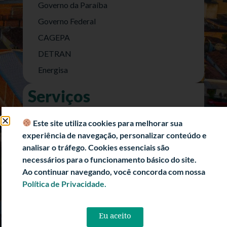
Governo da Paraíba
Governo Federal
CAGEPA
DETRAN
Energisa
Serviços
Nota Fiscal Eletrônica
Este site utiliza cookies para melhorar sua
e-SIC (Acesso a Informação)
experiência de navegação, personalizar conteúdo e
Transparência Fiscal
analisar o tráfego. Cookies essenciais são
necessários para o funcionamento básico do site.
História
Ao continuar navegando, você concorda com nossa
Informações Turísticas
Política de Privacidade.
Politica de Privacidade
Eu aceito