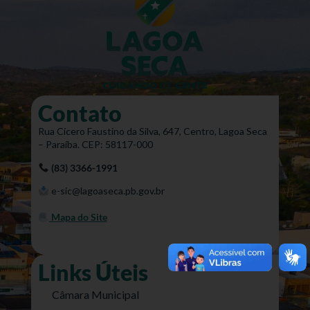
Contato
Rua Cícero Faustino da Silva, 647, Centro, Lagoa Seca
– Paraíba. CEP: 58117-000
(83) 3366-1991
e-sic@lagoaseca.pb.gov.br
Mapa do Site
Links Úteis
Câmara Municipal