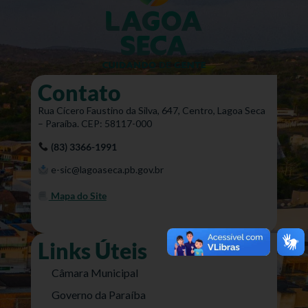
Contato
Rua Cícero Faustino da Silva, 647, Centro, Lagoa Seca
– Paraíba. CEP: 58117-000
(83) 3366-1991
e-sic@lagoaseca.pb.gov.br
Mapa do Site
Links Úteis
Câmara Municipal
Governo da Paraíba