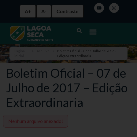
A+
A-
Contraste
Página
>
Arquivo
>
Boletim Oficial – 07 de Julho de 2017 –
inicial
Edição Extraordinaria
Boletim Oficial – 07 de
Julho de 2017 – Edição
Extraordinaria
Nenhum arquivo anexado!