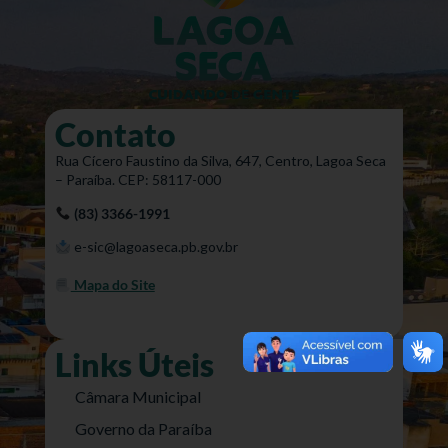
Contato
Rua Cícero Faustino da Silva, 647, Centro, Lagoa Seca
– Paraíba. CEP: 58117-000
(83) 3366-1991
e-sic@lagoaseca.pb.gov.br
Mapa do Site
Links Úteis
Câmara Municipal
Governo da Paraíba