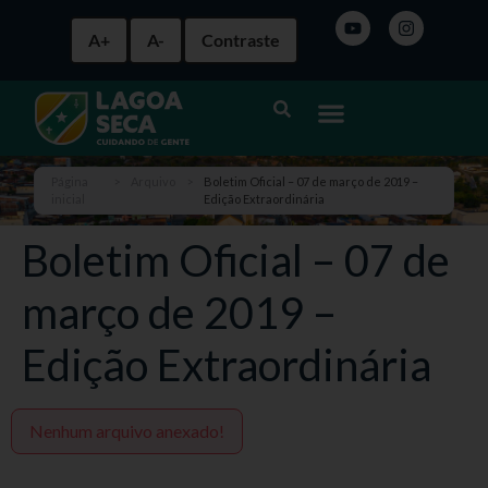
A+
A-
Contraste
Página
>
Arquivo
>
Boletim Oficial – 07 de março de 2019 –
inicial
Edição Extraordinária
Boletim Oficial – 07 de
março de 2019 –
Edição Extraordinária
Nenhum arquivo anexado!