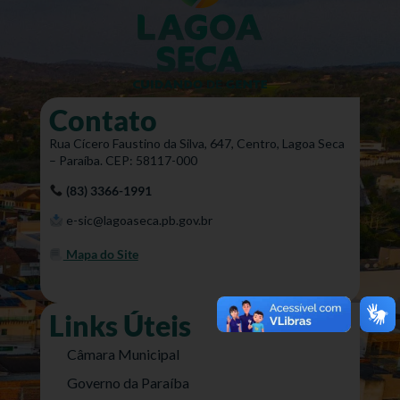
Contato
Rua Cícero Faustino da Silva, 647, Centro, Lagoa Seca
– Paraíba. CEP: 58117-000
(83) 3366-1991
e-sic@lagoaseca.pb.gov.br
Mapa do Site
Links Úteis
Câmara Municipal
Governo da Paraíba