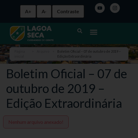
A+
A-
Contraste
Página
>
Arquivo
>
Boletim Oficial – 07 de outubro de 2019 –
inicial
Edição Extraordinária
Boletim Oficial – 07 de
outubro de 2019 –
Edição Extraordinária
Nenhum arquivo anexado!