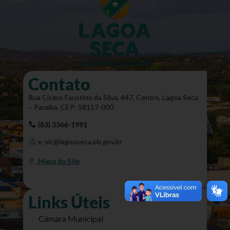
Contato
Rua Cícero Faustino da Silva, 647, Centro, Lagoa Seca
– Paraíba. CEP: 58117-000
(83) 3366-1991
e-sic@lagoaseca.pb.gov.br
Mapa do Site
Links Úteis
Câmara Municipal