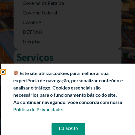
Governo da Paraíba
Governo Federal
CAGEPA
DETRAN
Energisa
Serviços
Nota Fiscal Eletrônica
Este site utiliza cookies para melhorar sua
e-SIC (Acesso a Informação)
experiência de navegação, personalizar conteúdo e
Transparência Fiscal
analisar o tráfego. Cookies essenciais são
necessários para o funcionamento básico do site.
História
Ao continuar navegando, você concorda com nossa
Informações Turísticas
Política de Privacidade.
Politica de Privacidade
Eu aceito