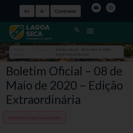
A+
A-
Contraste
Página
>
Arquivo
>
Boletim Oficial – 08 de Maio de 2020 –
inicial
Edição Extraordinária
Boletim Oficial – 08 de
Maio de 2020 – Edição
Extraordinária
Nenhum arquivo anexado!