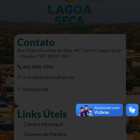
Contato
Rua Cícero Faustino da Silva, 647, Centro, Lagoa Seca
– Paraíba. CEP: 58117-000
(83) 3366-1991
e-sic@lagoaseca.pb.gov.br
Mapa do Site
Links Úteis
Câmara Municipal
Governo da Paraíba