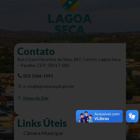
Contato
Rua Cícero Faustino da Silva, 647, Centro, Lagoa Seca
– Paraíba. CEP: 58117-000
(83) 3366-1991
e-sic@lagoaseca.pb.gov.br
Mapa do Site
Links Úteis
Câmara Municipal