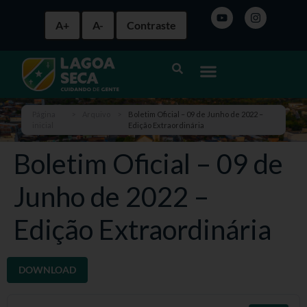
A+
A-
Contraste
Página
>
Arquivo
>
Boletim Oficial – 09 de Junho de 2022 –
inicial
Edição Extraordinária
Boletim Oficial – 09 de
Junho de 2022 –
Edição Extraordinária
DOWNLOAD