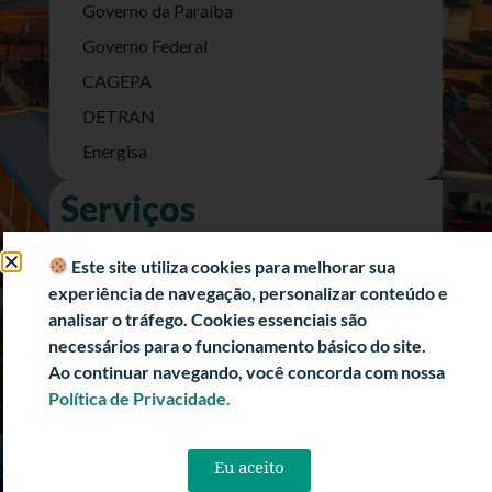
Governo da Paraíba
Governo Federal
CAGEPA
DETRAN
Energisa
Serviços
Nota Fiscal Eletrônica
Este site utiliza cookies para melhorar sua
e-SIC (Acesso a Informação)
experiência de navegação, personalizar conteúdo e
Transparência Fiscal
analisar o tráfego. Cookies essenciais são
necessários para o funcionamento básico do site.
História
Ao continuar navegando, você concorda com nossa
Informações Turísticas
Política de Privacidade.
Politica de Privacidade
Eu aceito