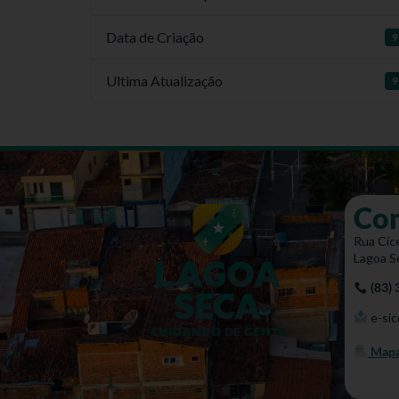
Data de Criação
9
Ultima Atualização
9
Co
Rua Cíce
Lagoa S
(83)
e-sic
Mapa 