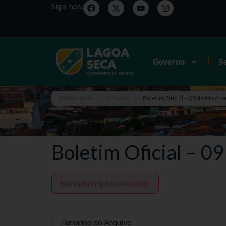
Siga-nos:
Governo
S
Página inicial
>
Arquivo
>
Boletim Oficial – 09 de Maio d
Boletim Oficial – 0
Nenhum arquivo anexado!
Tamanho do Arquivo