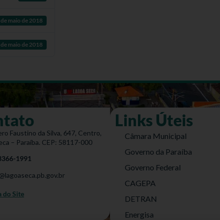
 de maio de 2018
 de maio de 2018
ntato
Links Úteis
ro Faustino da Silva, 647, Centro,
Câmara Municipal
eca – Paraíba. CEP: 58117-000
Governo da Paraíba
 3366-1991
Governo Federal
@lagoaseca.pb.gov.br
CAGEPA
do Site
DETRAN
Energisa