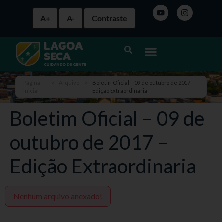
A+
A-
Contraste
Página
>
Arquivo
>
Boletim Oficial – 09 de outubro de 2017 –
inicial
Edição Extraordinaria
Boletim Oficial – 09 de
outubro de 2017 –
Edição Extraordinaria
Nenhum arquivo anexado!