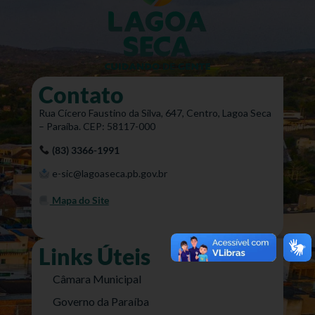
Contato
Rua Cícero Faustino da Silva, 647, Centro, Lagoa Seca
– Paraíba. CEP: 58117-000
(83) 3366-1991
e-sic@lagoaseca.pb.gov.br
Mapa do Site
Links Úteis
Câmara Municipal
Governo da Paraíba