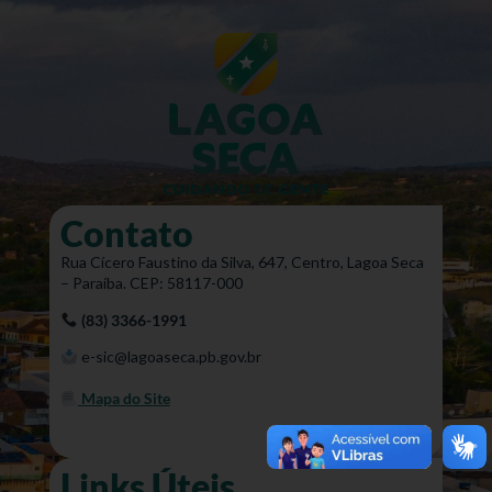
Contato
Rua Cícero Faustino da Silva, 647, Centro, Lagoa Seca
– Paraíba. CEP: 58117-000
(83) 3366-1991
e-sic@lagoaseca.pb.gov.br
Mapa do Site
Links Úteis