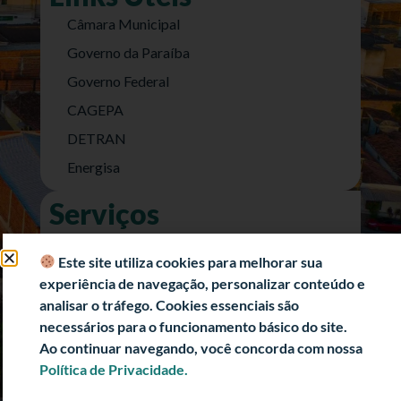
Câmara Municipal
Governo da Paraíba
Governo Federal
CAGEPA
DETRAN
Energisa
Serviços
Nota Fiscal Eletrônica
Este site utiliza cookies para melhorar sua
e-SIC (Acesso a Informação)
experiência de navegação, personalizar conteúdo e
Transparência Fiscal
analisar o tráfego. Cookies essenciais são
necessários para o funcionamento básico do site.
História
Ao continuar navegando, você concorda com nossa
Informações Turísticas
Política de Privacidade.
Politica de Privacidade