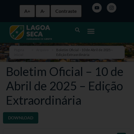
A+
A-
Contraste
Página
>
Arquivo
>
Boletim Oficial – 10 de Abril de 2025 –
inicial
Edição Extraordinária
Boletim Oficial – 10 de
Abril de 2025 – Edição
Extraordinária
DOWNLOAD