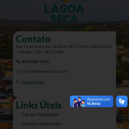
Contato
Rua Cícero Faustino da Silva, 647, Centro, Lagoa Seca
– Paraíba. CEP: 58117-000
(83) 3366-1991
e-sic@lagoaseca.pb.gov.br
Mapa do Site
Links Úteis
Câmara Municipal
Governo da Paraíba