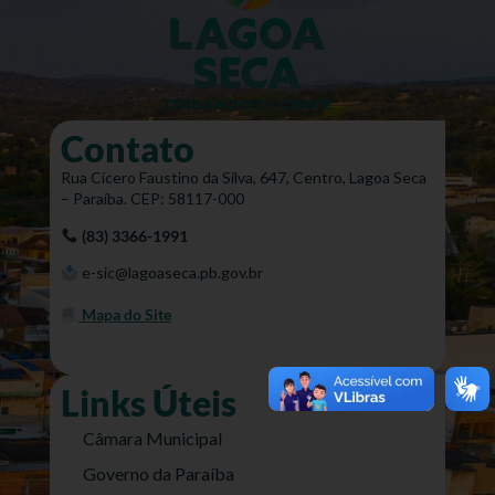
Contato
Rua Cícero Faustino da Silva, 647, Centro, Lagoa Seca
– Paraíba. CEP: 58117-000
(83) 3366-1991
e-sic@lagoaseca.pb.gov.br
Mapa do Site
Links Úteis
Câmara Municipal
Governo da Paraíba