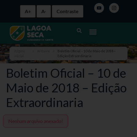
A+
A-
Contraste
Página
>
Arquivo
>
Boletim Oficial – 10 de Maio de 2018 –
inicial
Edição Extraordinaria
Boletim Oficial – 10 de
Maio de 2018 – Edição
Extraordinaria
Nenhum arquivo anexado!