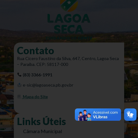
Contato
Rua Cícero Faustino da Silva, 647, Centro, Lagoa Seca
– Paraíba. CEP: 58117-000
(83) 3366-1991
e-sic@lagoaseca.pb.gov.br
Mapa do Site
Links Úteis
Câmara Municipal