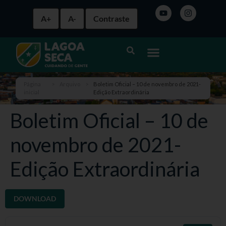
A+
A-
Contraste
Página
>
Arquivo
>
Boletim Oficial – 10 de novembro de 2021-
inicial
Edição Extraordinária
Boletim Oficial – 10 de
novembro de 2021-
Edição Extraordinária
DOWNLOAD