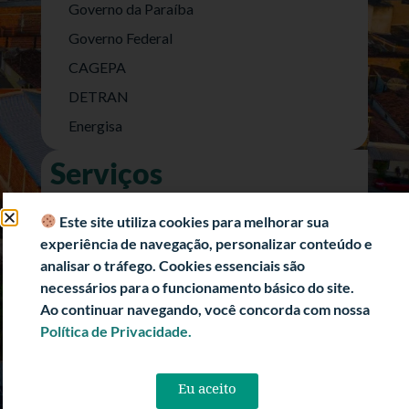
Governo da Paraíba
Governo Federal
CAGEPA
DETRAN
Energisa
Serviços
Nota Fiscal Eletrônica
Este site utiliza cookies para melhorar sua
e-SIC (Acesso a Informação)
experiência de navegação, personalizar conteúdo e
Transparência Fiscal
analisar o tráfego. Cookies essenciais são
necessários para o funcionamento básico do site.
História
Ao continuar navegando, você concorda com nossa
Informações Turísticas
Política de Privacidade.
Politica de Privacidade
Eu aceito