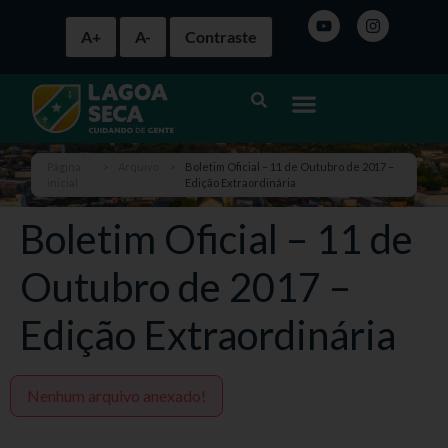
A+
A-
Contraste
Página
>
Arquivo
>
Boletim Oficial – 11 de Outubro de 2017 –
inicial
Edição Extraordinária
Boletim Oficial – 11 de
Outubro de 2017 –
Edição Extraordinária
Nenhum arquivo anexado!