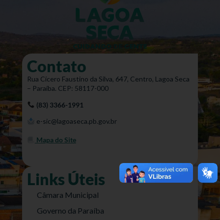
Contato
Rua Cícero Faustino da Silva, 647, Centro, Lagoa Seca
– Paraíba. CEP: 58117-000
(83) 3366-1991
e-sic@lagoaseca.pb.gov.br
Mapa do Site
Links Úteis
Câmara Municipal
Governo da Paraíba