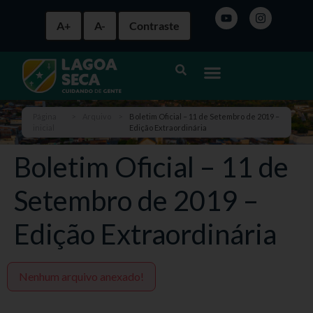
A+
A-
Contraste
Página
>
Arquivo
>
Boletim Oficial – 11 de Setembro de 2019 –
inicial
Edição Extraordinária
Boletim Oficial – 11 de
Setembro de 2019 –
Edição Extraordinária
Nenhum arquivo anexado!