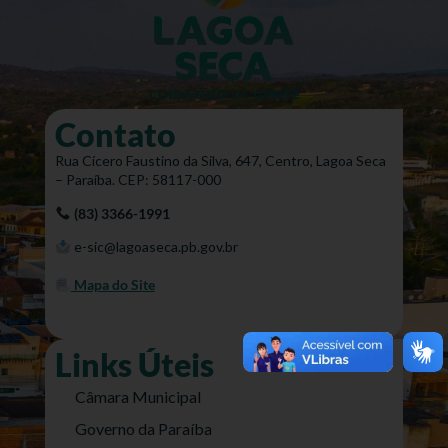
Contato
Rua Cícero Faustino da Silva, 647, Centro, Lagoa Seca
– Paraíba. CEP: 58117-000
(83) 3366-1991
e-sic@lagoaseca.pb.gov.br
Mapa do Site
Links Úteis
Câmara Municipal
Governo da Paraíba